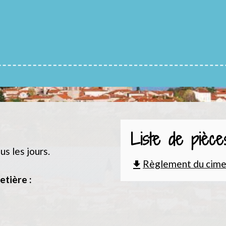
Liste de pièces
us les jours.
Règlement du cimet
file_download
etière :