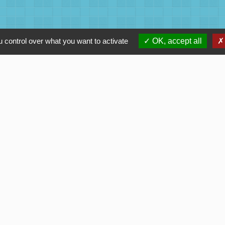
 control over what you want to activate
OK, accept all
Contacts
Commune de Lézigneux
1 Place de la Mairie
42600 Lézigneux - FRANCE
+33 4 77 58 20 54
mairie.lezigneux@wanadoo.fr
Horaires d'ouverture du secrétariat de mairie :
- Lundi de 9h à 18h
- Mardi de 9h à 13h
- Mercredi de 9h à 12h
- Jeudi de 9h à 18h
- Vendredi de 12h à 18h