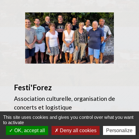
Festi'Forez
Association culturelle, organisation de
concerts et logistique
1, route de l'Ancienne Ecole
This site uses cookies and gives you control over what you want
to activate
Vallensanges
OK, accept all
Deny all cookies
Personalize
Contact au sein de l'association : Christian