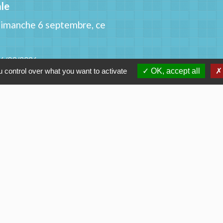
le
dimanche 6 septembre, ce
06/09/2026
 control over what you want to activate
OK, accept all
Contacts
Commune de Lézigneux
1 Place de la Mairie
42600 Lézigneux - FRANCE
+33 4 77 58 20 54