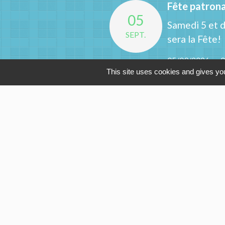
Fête patrona
05
Samedi 5 et 
SEPT.
sera la Fête!
05/09/2026 au 
This site uses cookies and gives you