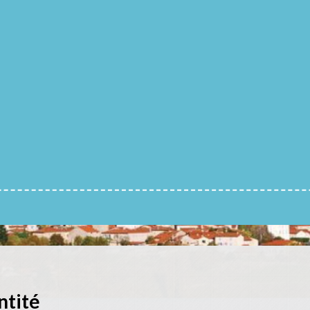
ntité